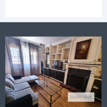
GIJON
/
JOVE