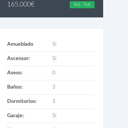
165.000
€
Ref. 768
Amueblado
Si
Ascensor:
Si
Aseos:
0
Baños:
3
Dormitorios:
3
Garaje:
Si