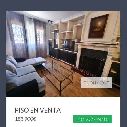
GIJON
/
JOVE
PISO EN VENTA
183.900
€
Ref. 957 - Venta