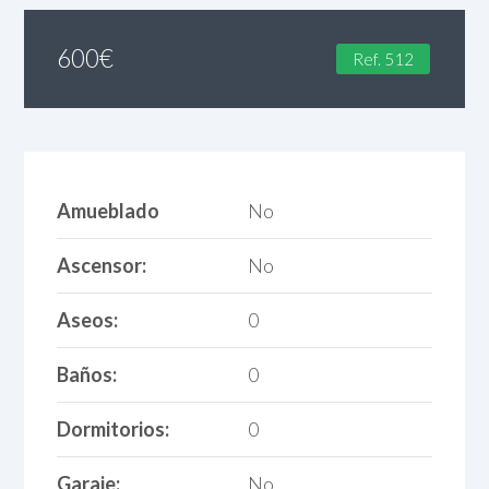
600
€
Ref. 512
Amueblado
No
Ascensor:
No
Aseos:
0
Baños:
0
Dormitorios:
0
Garaje:
No