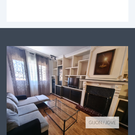
GIJON
/
JOVE